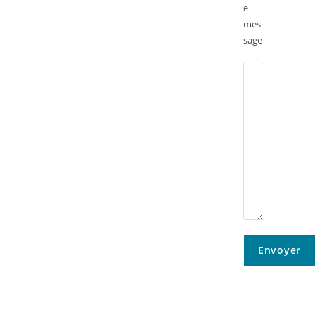
e
mes
sage