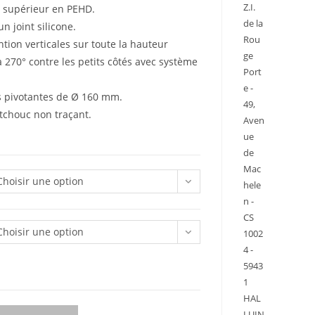
Z.I.
t supérieur en PEHD.
de la
n joint silicone.
Rou
ion verticales sur toute la hauteur
ge
 270° contre les petits côtés avec système
Port
e -
es pivotantes de Ø 160 mm.
49,
chouc non traçant.
Aven
ue
de
Mac
Choisir une option
hele
n -
CS
Choisir une option
1002
4 -
5943
1
HAL
LUIN