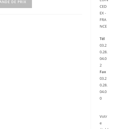
ANDE DE PRIX
CED
EX -
FRA
NCE
Tél
03.2
0.28.
04.0
2
Fax
03.2
0.28.
04.0
0
Votr
e