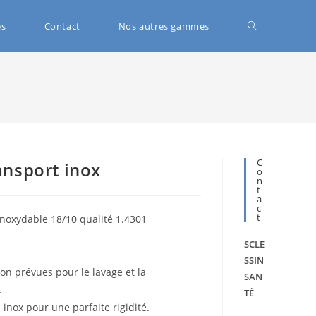
és
Contact
Nos autres gammes
C
ansport inox
O
N
T
A
C
T
inoxydable 18/10 qualité 1.4301
SCLE
SSIN
ion prévues pour le lavage et la
SAN
.
TÉ
 inox pour une parfaite rigidité.