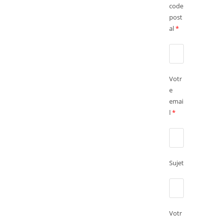
code
post
al
*
Votr
e
emai
l
*
Sujet
Votr