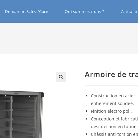
Démarche Scless’Care
Qui sommes-nous ?
Actualit
Armoire de tr
🔍
Construction en acier 
entièrement soudée.
Finition électro poli.
Conception et fabricat
désinfection en tunnel
Châssis anti-torsion en