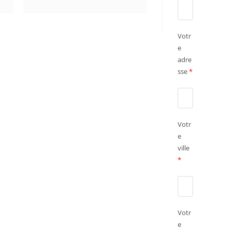
Votr
e
adre
sse
*
Votr
e
ville
*
Votr
e