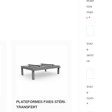
établ
isse
men
t
*
Votr
e
servi
ce
Votr
e
nom
PLATEFORMES FIXES STÉRI-
*
TRANSFERT