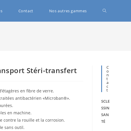
és
Contact
Nos autres gammes
C
nsport Stéri-transfert
O
N
T
A
C
T
’étagères en fibre de verre.
traitées antibactérien «Microban®».
SCLE
ourées.
SSIN
bles en machine.
SAN
 contre la rouille et la corrosion.
TÉ
e sans outil.