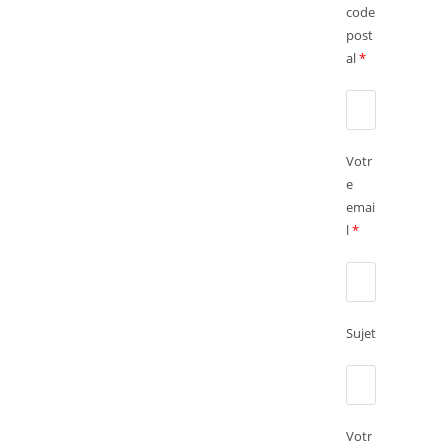
code
post
al
*
Votr
e
emai
l
*
Sujet
Votr