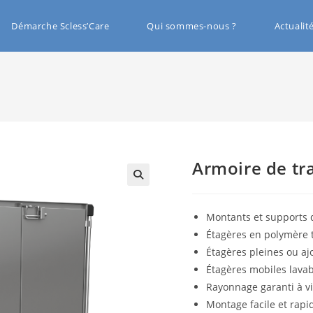
Démarche Scless’Care
Qui sommes-nous ?
Actualit
Armoire de tra
🔍
Montants et supports d
Étagères en polymère 
Étagères pleines ou aj
Étagères mobiles lava
Rayonnage garanti à vie
Montage facile et rapid