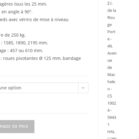
Z.I.
agères tous les 25 mm.
de la
u en angle à 90°.
Rou
pieds avec vérins de mise à niveau
ge
Port
re de 250 kg.
e -
: 1585, 1890, 2195 mm.
49,
age : 457 ou 610 mm.
Aven
 : roues pivotantes Ø 125 mm, bandage
ue
de
Mac
hele
 une option
n -
CS
1002
4 -
5943
1
ANDE DE PRIX
HAL
LUIN