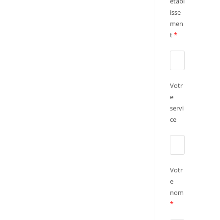
établ
isse
men
t
*
Votr
e
servi
ce
Votr
e
nom
*