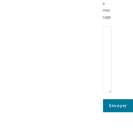
e
mes
sage