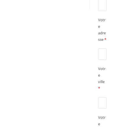
Votr
e
adre
sse
*
Votr
e
ville
*
Votr
e