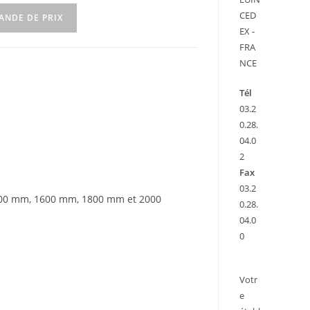
CED
ANDE DE PRIX
EX -
FRA
NCE
Tél
03.2
0.28.
04.0
2
Fax
03.2
1400 mm, 1600 mm, 1800 mm et 2000
0.28.
04.0
0
Votr
e