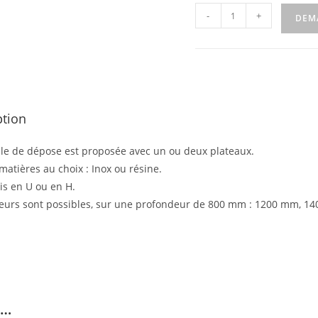
-
+
DEM
ption
ble de dépose est proposée avec un ou deux plateaux.
atières au choix : Inox ou résine.
is en U ou en H.
geurs sont possibles, sur une profondeur de 800 mm : 1200 mm, 
i…