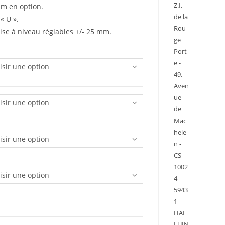
Z.I.
mm en option.
de la
« U ».
Rou
ise à niveau réglables +/- 25 mm.
ge
Port
e -
isir une option
49,
Aven
ue
isir une option
de
Mac
hele
isir une option
n -
CS
1002
isir une option
4 -
5943
1
HAL
LUIN