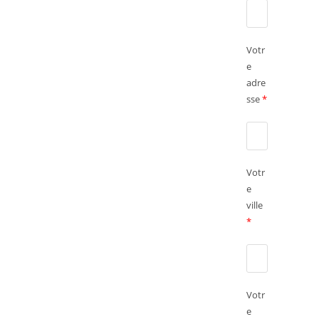
Votr
e
adre
sse
*
Votr
e
ville
*
Votr
e