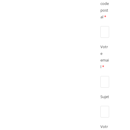
code
post
al
*
Votr
e
emai
l
*
Sujet
Votr