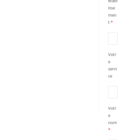
établ
isse
men
t
*
Votr
e
servi
ce
Votr
e
nom
*