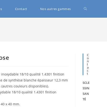
és
Contact
Nos autres gammes
C
ose
O
N
T
A
C
T
r inoxydable 18/10 qualité 1.4301 finition
ine de synthèse blanche épaisseur 12,3 mm
SCLE
 (autres couleurs disponibles).
SSIN
ydable 18/10 qualité 1.4301 finition
SAN
TÉ
e 40 x 40 mm.