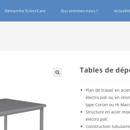
Démarche Scless’Care
Qui sommes-nous ?
Actualit
Tables de dép
🔍
Plan de travail en acie
électro poli ou en rés
type Corian ou Hi Macs
Structure en acier inox
électro poli.
Construction tubulair