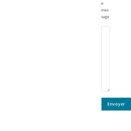
e
mes
sage