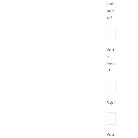
code
post
al
*
Votr
e
emai
l
*
Sujet
Votr