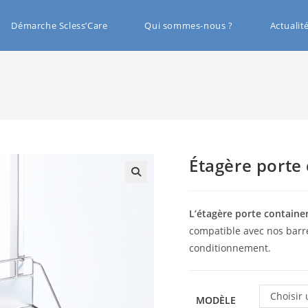
Démarche Scless’Care
Qui sommes-nous ?
Actualit
Étagère porte
🔍
L’étagère porte containe
compatible avec nos barr
conditionnement.
Choisir
MODÈLE