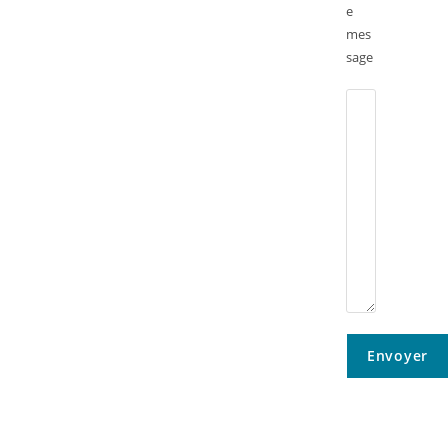
e
mes
sage