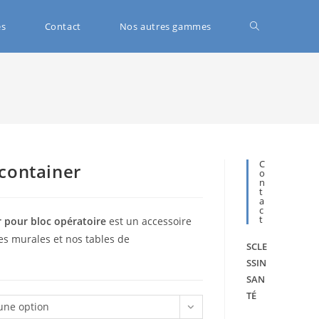
és
Contact
Nos autres gammes
C
 container
O
N
T
A
C
T
r pour bloc opératoire
est un accessoire
es murales et nos tables de
SCLE
SSIN
SAN
TÉ
 une option