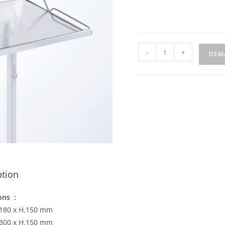
-
+
DEM
ption
ons :
l.180 x H.150 mm
l.300 x H.150 mm