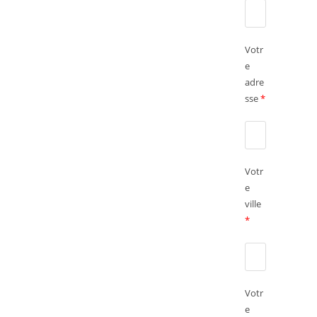
Votr
e
adre
sse
*
Votr
e
ville
*
Votr
e