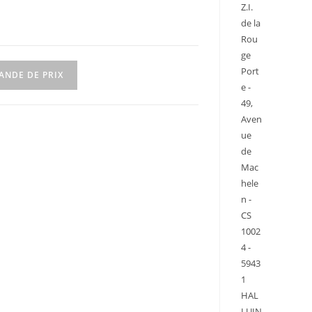
Z.I.
de la
Rou
ge
Port
ANDE DE PRIX
e -
49,
Aven
ue
de
Mac
hele
n -
CS
1002
4 -
5943
1
HAL
LUIN