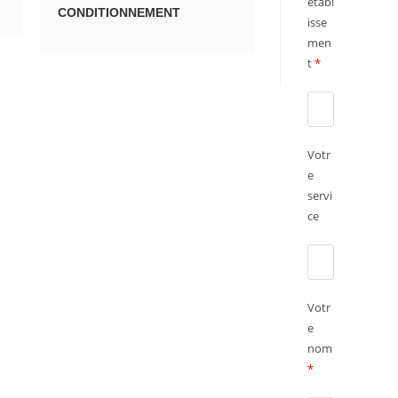
établ
CONDITIONNEMENT
isse
men
t
*
Votr
e
servi
ce
Votr
e
nom
*