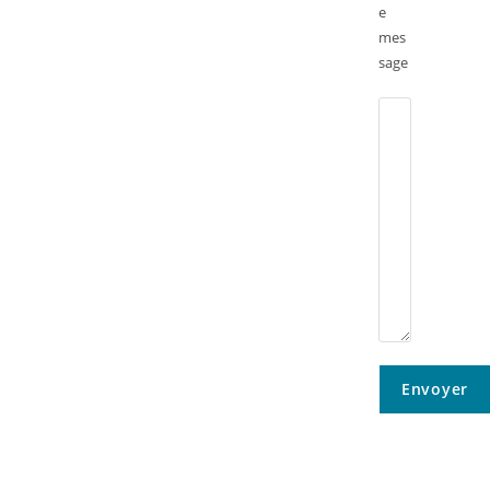
e
mes
sage