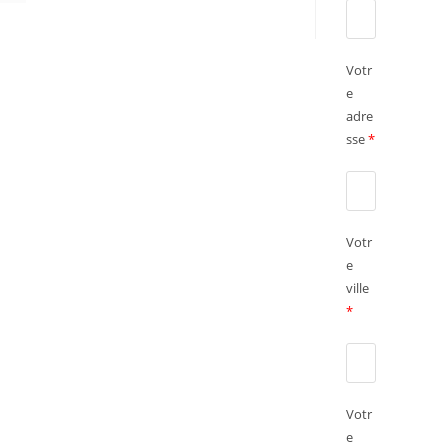
Votr
e
adre
sse
*
Votr
e
ville
*
Votr
e