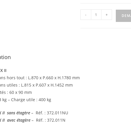
-
+
DEM
ption
 II
ns hors tout : L.870 x P.660 x H.1780 mm
ns utiles : L.815 x P.607 x H.1452 mm
ôtés : 60 x 90 mm
3 kg – Charge utile : 400 kg
II sans étagère
–
Réf. : 372.011NU
 II avec étagère
–
Réf. : 372.011N