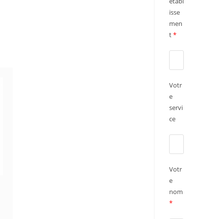
établ
isse
men
t
*
Votr
e
servi
ce
Votr
e
nom
*