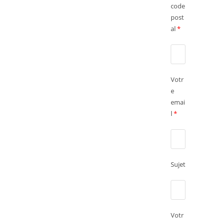
code
post
al
*
Votr
e
emai
l
*
Sujet
Votr