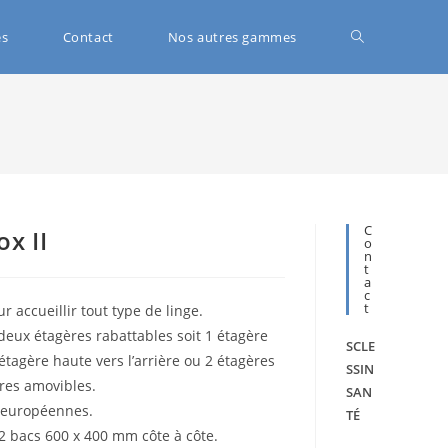
és
Contact
Nos autres gammes
C
ox II
O
N
T
A
C
T
 accueillir tout type de linge.
 deux étagères rabattables soit 1 étagère
SCLE
 étagère haute vers l’arrière ou 2 étagères
SSIN
ères amovibles.
SAN
 européennes.
TÉ
 2 bacs 600 x 400 mm côte à côte.