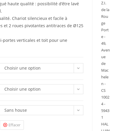
Z.I.
é haute qualité : possibilité d’être lavé
de la
l.
Rou
lité. Chariot silencieux et facile à
ge
es et 2 roues pivotantes antitraces de Ø125
Port
e -
-portes verticales et toit pour une
49,
Aven
ue
de
Choisir une option
Mac
hele
n -
Choisir une option
CS
1002
4 -
Sans house
5943
1
HAL
Effacer
LUIN