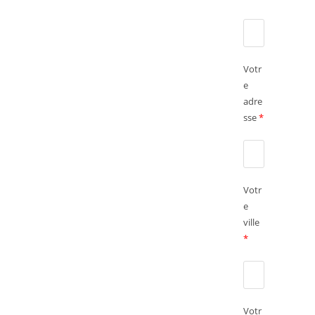
Votr
e
adre
sse
*
Votr
e
ville
*
Votr