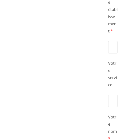
e
établ
isse
men
t
*
Votr
e
servi
ce
Votr
e
nom
*