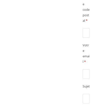
e
code
post
al
*
Votr
e
emai
l
*
Sujet