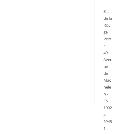
Z.I.
de la
Rou
ge
Port
e -
49,
Aven
ue
de
Mac
hele
n -
CS
1002
4 -
5943
1