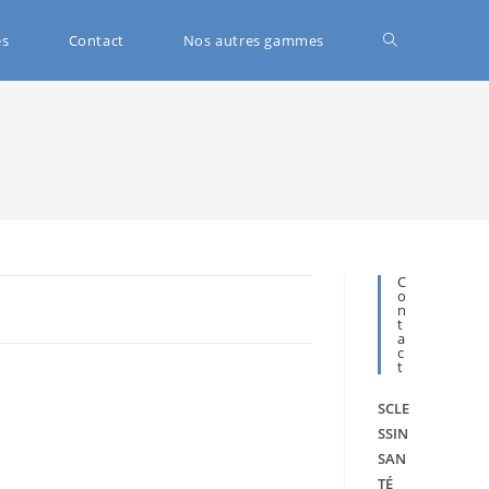
és
Contact
Nos autres gammes
C
O
N
T
A
C
T
SCLE
SSIN
SAN
TÉ